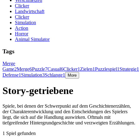
Verschmelzen
Clicker
Landwirtschaft
Clicker
Simulation
Action
Horror
Animal Simulator
Tags
Merge
Game
2
Merge
6
Puzzle
7
Casual
6
Clicker
1
Zielen
1
Puzzlespiel
1
Strategie
1
Defense
1
Simulation
3
Schlange
1
More
Story-getriebene
Spiele, bei denen der Schwerpunkt auf dem Geschichtenerzählen,
der Charakterentwicklung und den Entscheidungen des Spielers
liegt, die sich auf die Handlung auswirken. Oftmals mit
tiefgreifender Hintergrundgeschichte und verzweigten Erzählungen.
1 Spiel gefunden