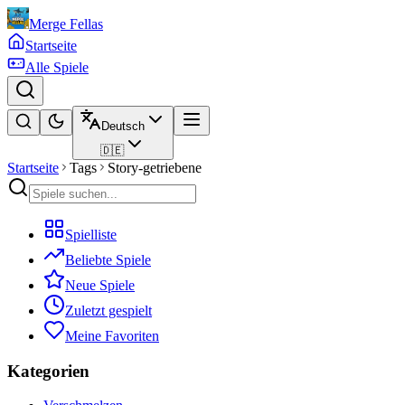
Merge Fellas
Startseite
Alle Spiele
Deutsch
🇩🇪
Startseite
Tags
Story-getriebene
Spielliste
Beliebte Spiele
Neue Spiele
Zuletzt gespielt
Meine Favoriten
Kategorien