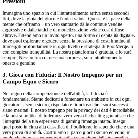
Pressioni
Immagina uno spazio in cui l'intrattenimento arriva senza secondi
fini, dove la gioia del gioco è l'unica valuta. Questa è la pace della
mente che offriamo – un vero santuario dalle continue vendite
aggressive e dalle tattiche di monetizzazione velate così diffuse
altrove. Estendiamo un invito aperto, una forma di ospitalità digitale,
dove puoi esplorare e godere senza la pressione di costi imminenti.
Immergiti profondamente in ogni livello e strategia di PoolMerge.io
con completa tranquillità. La nostra piattaforma è gratuita, e lo sarà
sempre. Nessun trucco, nessuna sorpresa, solo intrattenimento
onesto e genuino.
3. Gioca con Fiducia: Il Nostro Impegno per un
Campo Equo e Sicuro
Nel regno della competizione e dell'abilità, la fiducia è
fondamentale. Siamo dedicati a fomentare un ambiente in cui ogni
giocatore si senta sicuro, rispettato e fiducioso che i suoi successi
siano meritati. Il nostro impegno per la privacy dei dati è incrollabile,
e la nostra politica di tolleranza zero verso il cheating garantisce che
l'integrità della tua esperienza di gaming rimanga intatta. Insegui
quel posto in cima alla classifica di PoolMerge.io sapendo che è una
vera prova di abilità. Costruiamo il parco giochi sicuro ed equo, in
modo che tu possa concentrarti sulla costruzione della tua eredità.