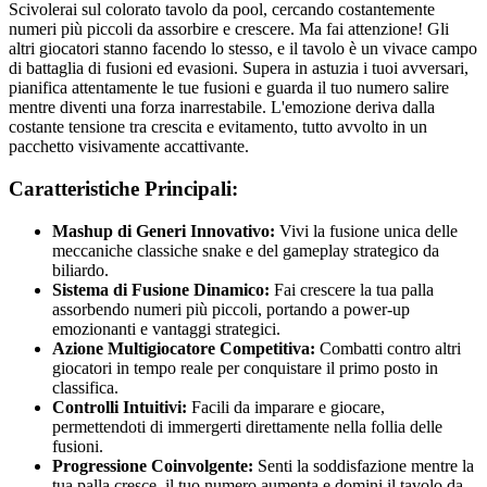
Scivolerai sul colorato tavolo da pool, cercando costantemente
numeri più piccoli da assorbire e crescere. Ma fai attenzione! Gli
altri giocatori stanno facendo lo stesso, e il tavolo è un vivace campo
di battaglia di fusioni ed evasioni. Supera in astuzia i tuoi avversari,
pianifica attentamente le tue fusioni e guarda il tuo numero salire
mentre diventi una forza inarrestabile. L'emozione deriva dalla
costante tensione tra crescita e evitamento, tutto avvolto in un
pacchetto visivamente accattivante.
Caratteristiche Principali:
Mashup di Generi Innovativo:
Vivi la fusione unica delle
meccaniche classiche snake e del gameplay strategico da
biliardo.
Sistema di Fusione Dinamico:
Fai crescere la tua palla
assorbendo numeri più piccoli, portando a power-up
emozionanti e vantaggi strategici.
Azione Multigiocatore Competitiva:
Combatti contro altri
giocatori in tempo reale per conquistare il primo posto in
classifica.
Controlli Intuitivi:
Facili da imparare e giocare,
permettendoti di immergerti direttamente nella follia delle
fusioni.
Progressione Coinvolgente:
Senti la soddisfazione mentre la
tua palla cresce, il tuo numero aumenta e domini il tavolo da