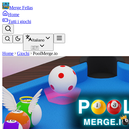
Merge Fellas
Home
Tutti i giochi
Italiano
🇮🇹
Home
Giochi
PoolMerge.io