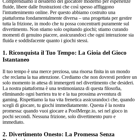
Comprendiamo il desiderio del giocatore moderno per esperienze
fluide, libere dalle frustrazioni che così spesso affliggono
l'intrattenimento online. Per questo abbiamo costruito una
piattaforma fondamentalmente diversa – una progettata per gestire
tutta la frizione, in modo che tu possa concentrarti puramente sul
divertimento. Non stiamo solo ospitando giochi; stiamo curando
momenti di genuino piacere, assicurandoci che ogni interazione sia
fluida e soddisfacente quanto i giochi stessi.
1. Riconquista il Tuo Tempo: La Gioia del Gioco
Istantaneo
Il tuo tempo è una merce preziosa, una risorsa finita in un mondo
che reclama la tua attenzione. Crediamo che non dovresti perdere un
solo momento in attesa di immergerti nel divertimento che desideri.
La nostra piattaforma è una testimonianza di questa filosofia,
eliminando ogni barriera tra te e la tua prossima avventura di
gaming. Rispettiamo la tua vita frenetica assicurandoci che, quando
scegli di giocare, tu giochi immediatamente. Questa è la nostra
promessa: quando vuoi giocare a PoolMerge.io, sei nel gioco in
pochi secondi. Nessuna frizione, solo divertimento puro e
immediato.
2. Divertimento Onesto: La Promessa Senza