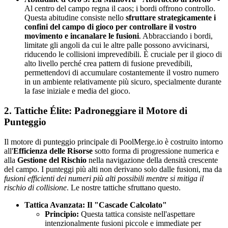
Al centro del campo regna il caos; i bordi offrono controllo.
Questa abitudine consiste nello
sfruttare strategicamente i
confini del campo di gioco per controllare il vostro
movimento e incanalare le fusioni
. Abbracciando i bordi,
limitate gli angoli da cui le altre palle possono avvicinarsi,
riducendo le collisioni imprevedibili. È cruciale per il gioco di
alto livello perché crea pattern di fusione prevedibili,
permettendovi di accumulare costantemente il vostro numero
in un ambiente relativamente più sicuro, specialmente durante
la fase iniziale e media del gioco.
2. Tattiche Élite: Padroneggiare il Motore di
Punteggio
Il motore di punteggio principale di PoolMerge.io è costruito intorno
all'
Efficienza delle Risorse
sotto forma di progressione numerica e
alla
Gestione del Rischio
nella navigazione della densità crescente
del campo. I punteggi più alti non derivano solo dalle fusioni, ma da
fusioni efficienti dei numeri più alti possibili mentre si mitiga il
rischio di collisione
. Le nostre tattiche sfruttano questo.
Tattica Avanzata: Il "Cascade Calcolato"
Principio:
Questa tattica consiste nell'aspettare
intenzionalmente fusioni piccole e immediate per