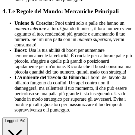
4. Le Regole del Mondo: Meccaniche Principali
Unione & Crescita:
Puoi unirti solo a palle che hanno un
numero inferiore
al tuo. Quando ti unisci, il loro numero viene
aggiunto al tuo, rendendoti più grande e aumentando il tuo
numero. Se urti una palla con un
numero superiore
, verrai
consumato!
Boost:
Usa la tua abilità di boost per aumentare
temporaneamente la velocità. È cruciale per catturare palle più
piccole, sfuggire a quelle più grandi o posizionarti
rapidamente per un'unione. Ricorda che il boost consuma una
piccola quantità del tuo numero, quindi usalo con strategia!
L'Ambiente del Tavolo da Biliardo:
I bordi del tavolo da
biliardo fungono da confini. Urтарci contro non ti
danneggerà, ma rallenterà il tuo momento, il che può essere
pericoloso se una palla più grande ti sta inseguendo. Usa le
bande in modo strategico per superare gli avversari. Evita i
bordi e gli altri giocatori per massimizzare il tuo tempo di
sopravvivenza e il punteggio.
Leggi di Più