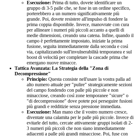
Esecuzione:
Prima di tutto, dovete identificare un
gruppo di 3-5 palle che, se fuse in un ordine specifico,
porterebbero a un numero significativamente più
grande. Poi, dovete resistere all'impulso di fondere la
prima coppia disponibile. Invece, manovrate con cura
per allineare i numeri più piccoli accanto a quelli di
medie dimensioni, creando una catena. Infine, quando il
campo è perfettamente impostato, iniziate la prima
fusione, seguita immediatamente dalla seconda e così
via, capitalizzando sull'invulnerabilità temporanea e sul
boost di velocità per completare la cascade prima che
emergano nuove minacce.
Tattica Avanzata: La Strategia della "Zona di
Decompressione"
Principio:
Questa consiste nell'usare la vostra palla ad
alto numero attuale per "pulire" strategicamente sezioni
del campo fondendo con palle più piccole e non
minacciose, creando così zone temporanee "sicure" o
"di decompressione" dove potete poi perseguire fusioni
più grandi e redditizie senza pressione immediata.
Esecuzione:
Man mano che il vostro numero cresce,
diventate una calamita per le palle più piccole. Invece di
evitarle del tutto, cercate attivamente gruppi isolati di 2-
3 numeri più piccoli che non siano immediatamente
adiacenti a palle più grandi minacciose. Poi, fuse con