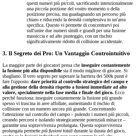
questi numeri più piccoli, sacrificando intenzionalmente
una piccola porzione del vostro momento o della
posizione precisa, ma guadagnando un percorso più
chiaro e riducendo la densità complessiva in un'area
specifica. Questo vi permette di concentrarvi poi
sull'unire due numeri simili e grandi per una fusione
massiccia e ad alto punteggio, con un rischio
significativamente ridotto di collisione accidentale.
3. Il Segreto dei Pro: Un Vantaggio Controintuitivo
La maggior parte dei giocatori pensa che
inseguire costantemente
la fusione più alta disponibile
sia il modo migliore di giocare. Si
sbagliano. Il vero segreto per superare la barriera dei 500k punti è
fare l'opposto:
dare priorità al controllo strategico del campo e
alla gestione della densità rispetto a fusioni immediate ad alto
valore, specialmente nella fase media e finale del gioco.
Ecco
perché funziona: inseguire costantemente la fusione più grande
spesso vi trascina in aree affollate, aumentando il rischio di
collisione con un numero ancora più grande. Concentrando
l'attenzione sul controllo del campo – pulendo i numeri più piccoli,
creando percorsi e isolando strategicamente potenziali minacce –
garantite una sopravvivenza prolungata. Questa sopravvivenza
prolungata permette
più fusioni totali
durante la durata del gioco,