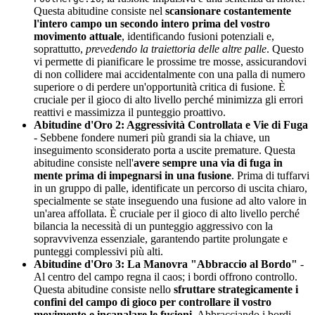
Questa abitudine consiste nel
scansionare costantemente
l'intero campo un secondo intero prima del vostro
movimento attuale
, identificando fusioni potenziali e,
soprattutto,
prevedendo la traiettoria delle altre palle
. Questo
vi permette di pianificare le prossime tre mosse, assicurandovi
di non collidere mai accidentalmente con una palla di numero
superiore o di perdere un'opportunità critica di fusione. È
cruciale per il gioco di alto livello perché minimizza gli errori
reattivi e massimizza il punteggio proattivo.
Abitudine d'Oro 2: Aggressività Controllata e Vie di Fuga
- Sebbene fondere numeri più grandi sia la chiave, un
inseguimento sconsiderato porta a uscite premature. Questa
abitudine consiste nell'
avere sempre una via di fuga in
mente prima di impegnarsi in una fusione
. Prima di tuffarvi
in un gruppo di palle, identificate un percorso di uscita chiaro,
specialmente se state inseguendo una fusione ad alto valore in
un'area affollata. È cruciale per il gioco di alto livello perché
bilancia la necessità di un punteggio aggressivo con la
sopravvivenza essenziale, garantendo partite prolungate e
punteggi complessivi più alti.
Abitudine d'Oro 3: La Manovra "Abbraccio al Bordo"
-
Al centro del campo regna il caos; i bordi offrono controllo.
Questa abitudine consiste nello
sfruttare strategicamente i
confini del campo di gioco per controllare il vostro
movimento e incanalare le fusioni
. Abbracciando i bordi,