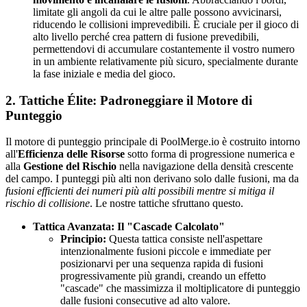
limitate gli angoli da cui le altre palle possono avvicinarsi,
riducendo le collisioni imprevedibili. È cruciale per il gioco di
alto livello perché crea pattern di fusione prevedibili,
permettendovi di accumulare costantemente il vostro numero
in un ambiente relativamente più sicuro, specialmente durante
la fase iniziale e media del gioco.
2. Tattiche Élite: Padroneggiare il Motore di
Punteggio
Il motore di punteggio principale di PoolMerge.io è costruito intorno
all'
Efficienza delle Risorse
sotto forma di progressione numerica e
alla
Gestione del Rischio
nella navigazione della densità crescente
del campo. I punteggi più alti non derivano solo dalle fusioni, ma da
fusioni efficienti dei numeri più alti possibili mentre si mitiga il
rischio di collisione
. Le nostre tattiche sfruttano questo.
Tattica Avanzata: Il "Cascade Calcolato"
Principio:
Questa tattica consiste nell'aspettare
intenzionalmente fusioni piccole e immediate per
posizionarvi per una sequenza rapida di fusioni
progressivamente più grandi, creando un effetto
"cascade" che massimizza il moltiplicatore di punteggio
dalle fusioni consecutive ad alto valore.