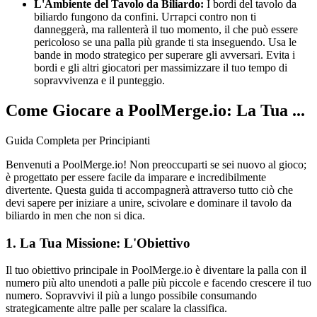
L'Ambiente del Tavolo da Biliardo:
I bordi del tavolo da
biliardo fungono da confini. Urтарci contro non ti
danneggerà, ma rallenterà il tuo momento, il che può essere
pericoloso se una palla più grande ti sta inseguendo. Usa le
bande in modo strategico per superare gli avversari. Evita i
bordi e gli altri giocatori per massimizzare il tuo tempo di
sopravvivenza e il punteggio.
Come Giocare a PoolMerge.io: La Tua ...
Guida Completa per Principianti
Benvenuti a PoolMerge.io! Non preoccuparti se sei nuovo al gioco;
è progettato per essere facile da imparare e incredibilmente
divertente. Questa guida ti accompagnerà attraverso tutto ciò che
devi sapere per iniziare a unire, scivolare e dominare il tavolo da
biliardo in men che non si dica.
1. La Tua Missione: L'Obiettivo
Il tuo obiettivo principale in PoolMerge.io è diventare la palla con il
numero più alto unendoti a palle più piccole e facendo crescere il tuo
numero. Sopravvivi il più a lungo possibile consumando
strategicamente altre palle per scalare la classifica.