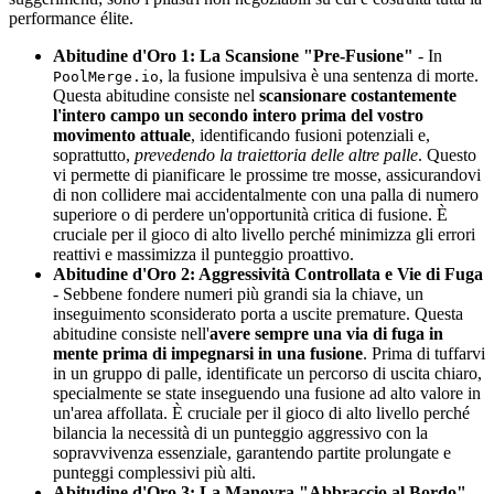
performance élite.
Abitudine d'Oro 1: La Scansione "Pre-Fusione"
- In
, la fusione impulsiva è una sentenza di morte.
PoolMerge.io
Questa abitudine consiste nel
scansionare costantemente
l'intero campo un secondo intero prima del vostro
movimento attuale
, identificando fusioni potenziali e,
soprattutto,
prevedendo la traiettoria delle altre palle
. Questo
vi permette di pianificare le prossime tre mosse, assicurandovi
di non collidere mai accidentalmente con una palla di numero
superiore o di perdere un'opportunità critica di fusione. È
cruciale per il gioco di alto livello perché minimizza gli errori
reattivi e massimizza il punteggio proattivo.
Abitudine d'Oro 2: Aggressività Controllata e Vie di Fuga
- Sebbene fondere numeri più grandi sia la chiave, un
inseguimento sconsiderato porta a uscite premature. Questa
abitudine consiste nell'
avere sempre una via di fuga in
mente prima di impegnarsi in una fusione
. Prima di tuffarvi
in un gruppo di palle, identificate un percorso di uscita chiaro,
specialmente se state inseguendo una fusione ad alto valore in
un'area affollata. È cruciale per il gioco di alto livello perché
bilancia la necessità di un punteggio aggressivo con la
sopravvivenza essenziale, garantendo partite prolungate e
punteggi complessivi più alti.
Abitudine d'Oro 3: La Manovra "Abbraccio al Bordo"
-