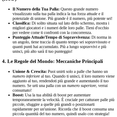
Il Numero della Tua Palla:
Questo grande numero
visualizzato sulla tua palla indica la tua forza attuale e il
potenziale di unione. Più grande è il numero, più potente sei!
Classifica:
Di solito situata sul lato dello schermo, mostra i
migliori giocatori e i numeri delle loro palle. Tieni d'occhio
per vedere come ti confronti con la concorrenza.
Punteggio Attuale/Tempo di Sopravvivenza:
Di norma in
un angolo, tiene traccia di quanto tempo sei sopravvissuto e
quanti punti hai accumulato. Più a lungo sopravvivi e più
unisci, più alto sarà il tuo punteggio!
4. Le Regole del Mondo: Meccaniche Principali
Unione & Crescita:
Puoi unirti solo a palle che hanno un
numero inferiore
al tuo. Quando ti unisci, il loro numero viene
aggiunto al tuo, rendendoti più grande e aumentando il tuo
numero. Se urti una palla con un
numero superiore
, verrai
consumato!
Boost:
Usa la tua abilità di boost per aumentare
temporaneamente la velocità. È cruciale per catturare palle più
piccole, sfuggire a quelle più grandi o posizionarti
rapidamente per un'unione. Ricorda che il boost consuma una
piccola quantità del tuo numero, quindi usalo con strategia!