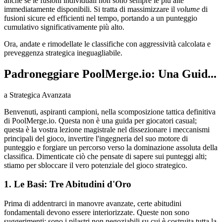
anche se le fusioni individuali non sono sempre le più alte
immediatamente disponibili. Si tratta di massimizzare il
volume
di
fusioni sicure ed efficienti nel tempo, portando a un punteggio
cumulativo significativamente più alto.
Ora, andate e rimodellate le classifiche con aggressività calcolata e
preveggenza strategica ineguagliabile.
Padroneggiare PoolMerge.io: Una Guid...
a Strategica Avanzata
Benvenuti, aspiranti campioni, nella scomposizione tattica definitiva
di PoolMerge.io. Questa non è una guida per giocatori casual;
questa è la vostra lezione magistrale nel dissezionare i meccanismi
principali del gioco, invertire l'ingegneria del suo motore di
punteggio e forgiare un percorso verso la dominazione assoluta della
classifica. Dimenticate ciò che pensate di sapere sui punteggi alti;
stiamo per sbloccare il vero potenziale del gioco strategico.
1. Le Basi: Tre Abitudini d'Oro
Prima di addentrarci in manovre avanzate, certe abitudini
fondamentali devono essere interiorizzate. Queste non sono
suggerimenti; sono i pilastri non negoziabili su cui è costruita tutta la