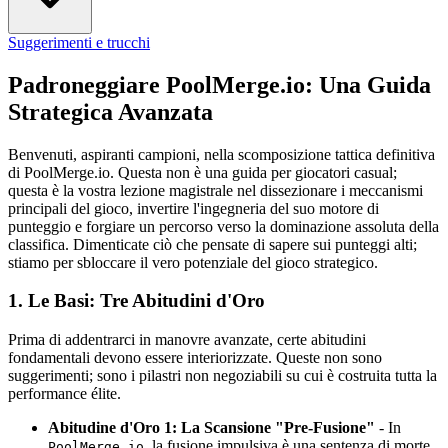
Suggerimenti e trucchi
Padroneggiare PoolMerge.io: Una Guida
Strategica Avanzata
Benvenuti, aspiranti campioni, nella scomposizione tattica definitiva
di PoolMerge.io. Questa non è una guida per giocatori casual;
questa è la vostra lezione magistrale nel dissezionare i meccanismi
principali del gioco, invertire l'ingegneria del suo motore di
punteggio e forgiare un percorso verso la dominazione assoluta della
classifica. Dimenticate ciò che pensate di sapere sui punteggi alti;
stiamo per sbloccare il vero potenziale del gioco strategico.
1. Le Basi: Tre Abitudini d'Oro
Prima di addentrarci in manovre avanzate, certe abitudini
fondamentali devono essere interiorizzate. Queste non sono
suggerimenti; sono i pilastri non negoziabili su cui è costruita tutta la
performance élite.
Abitudine d'Oro 1: La Scansione "Pre-Fusione"
- In
, la fusione impulsiva è una sentenza di morte.
PoolMerge.io