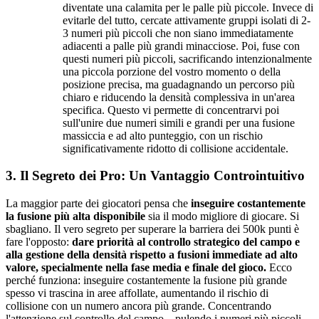
diventate una calamita per le palle più piccole. Invece di
evitarle del tutto, cercate attivamente gruppi isolati di 2-
3 numeri più piccoli che non siano immediatamente
adiacenti a palle più grandi minacciose. Poi, fuse con
questi numeri più piccoli, sacrificando intenzionalmente
una piccola porzione del vostro momento o della
posizione precisa, ma guadagnando un percorso più
chiaro e riducendo la densità complessiva in un'area
specifica. Questo vi permette di concentrarvi poi
sull'unire due numeri simili e grandi per una fusione
massiccia e ad alto punteggio, con un rischio
significativamente ridotto di collisione accidentale.
3. Il Segreto dei Pro: Un Vantaggio Controintuitivo
La maggior parte dei giocatori pensa che
inseguire costantemente
la fusione più alta disponibile
sia il modo migliore di giocare. Si
sbagliano. Il vero segreto per superare la barriera dei 500k punti è
fare l'opposto:
dare priorità al controllo strategico del campo e
alla gestione della densità rispetto a fusioni immediate ad alto
valore, specialmente nella fase media e finale del gioco.
Ecco
perché funziona: inseguire costantemente la fusione più grande
spesso vi trascina in aree affollate, aumentando il rischio di
collisione con un numero ancora più grande. Concentrando
l'attenzione sul controllo del campo – pulendo i numeri più piccoli,