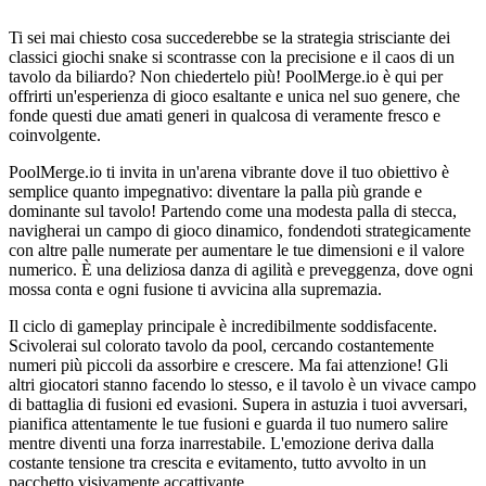
Ti sei mai chiesto cosa succederebbe se la strategia strisciante dei
classici giochi snake si scontrasse con la precisione e il caos di un
tavolo da biliardo? Non chiedertelo più! PoolMerge.io è qui per
offrirti un'esperienza di gioco esaltante e unica nel suo genere, che
fonde questi due amati generi in qualcosa di veramente fresco e
coinvolgente.
PoolMerge.io ti invita in un'arena vibrante dove il tuo obiettivo è
semplice quanto impegnativo: diventare la palla più grande e
dominante sul tavolo! Partendo come una modesta palla di stecca,
navigherai un campo di gioco dinamico, fondendoti strategicamente
con altre palle numerate per aumentare le tue dimensioni e il valore
numerico. È una deliziosa danza di agilità e preveggenza, dove ogni
mossa conta e ogni fusione ti avvicina alla supremazia.
Il ciclo di gameplay principale è incredibilmente soddisfacente.
Scivolerai sul colorato tavolo da pool, cercando costantemente
numeri più piccoli da assorbire e crescere. Ma fai attenzione! Gli
altri giocatori stanno facendo lo stesso, e il tavolo è un vivace campo
di battaglia di fusioni ed evasioni. Supera in astuzia i tuoi avversari,
pianifica attentamente le tue fusioni e guarda il tuo numero salire
mentre diventi una forza inarrestabile. L'emozione deriva dalla
costante tensione tra crescita e evitamento, tutto avvolto in un
pacchetto visivamente accattivante.