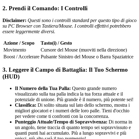
2. Prendi il Comando: I Controlli
Disclaimer:
Questi sono i controlli standard per questo tipo di gioco
su PC Browser con Tastiera/Mouse. I controlli effettivi potrebbero
essere leggermente diversi.
Azione / Scopo
Tasto(i) / Gesto
Movimento
Cursore del Mouse (muoviti nella direzione)
Boost / Accelerare
Pulsante Sinistro del Mouse o Barra Spaziatrice
3. Leggere il Campo di Battaglia: Il Tuo Schermo
(HUD)
Il Numero della Tua Palla:
Questo grande numero
visualizzato sulla tua palla indica la tua forza attuale e il
potenziale di unione. Più grande è il numero, più potente sei!
Classifica:
Di solito situata sul lato dello schermo, mostra i
migliori giocatori e i numeri delle loro palle. Tieni d'occhio
per vedere come ti confronti con la concorrenza.
Punteggio Attuale/Tempo di Sopravvivenza:
Di norma in
un angolo, tiene traccia di quanto tempo sei sopravvissuto e
quanti punti hai accumulato. Più a lungo sopravvivi e più
unisci, più alto sarà il tuo punteggio!