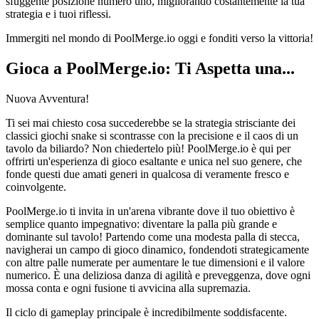
sfuggente posizione numero uno, migliorando costantemente la tua
strategia e i tuoi riflessi.
Immergiti nel mondo di PoolMerge.io oggi e fonditi verso la vittoria!
Gioca a PoolMerge.io: Ti Aspetta una...
Nuova Avventura!
Ti sei mai chiesto cosa succederebbe se la strategia strisciante dei
classici giochi snake si scontrasse con la precisione e il caos di un
tavolo da biliardo? Non chiedertelo più! PoolMerge.io è qui per
offrirti un'esperienza di gioco esaltante e unica nel suo genere, che
fonde questi due amati generi in qualcosa di veramente fresco e
coinvolgente.
PoolMerge.io ti invita in un'arena vibrante dove il tuo obiettivo è
semplice quanto impegnativo: diventare la palla più grande e
dominante sul tavolo! Partendo come una modesta palla di stecca,
navigherai un campo di gioco dinamico, fondendoti strategicamente
con altre palle numerate per aumentare le tue dimensioni e il valore
numerico. È una deliziosa danza di agilità e preveggenza, dove ogni
mossa conta e ogni fusione ti avvicina alla supremazia.
Il ciclo di gameplay principale è incredibilmente soddisfacente.