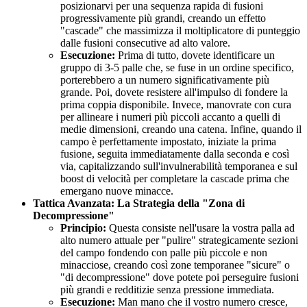
posizionarvi per una sequenza rapida di fusioni
progressivamente più grandi, creando un effetto
"cascade" che massimizza il moltiplicatore di punteggio
dalle fusioni consecutive ad alto valore.
Esecuzione:
Prima di tutto, dovete identificare un
gruppo di 3-5 palle che, se fuse in un ordine specifico,
porterebbero a un numero significativamente più
grande. Poi, dovete resistere all'impulso di fondere la
prima coppia disponibile. Invece, manovrate con cura
per allineare i numeri più piccoli accanto a quelli di
medie dimensioni, creando una catena. Infine, quando il
campo è perfettamente impostato, iniziate la prima
fusione, seguita immediatamente dalla seconda e così
via, capitalizzando sull'invulnerabilità temporanea e sul
boost di velocità per completare la cascade prima che
emergano nuove minacce.
Tattica Avanzata: La Strategia della "Zona di
Decompressione"
Principio:
Questa consiste nell'usare la vostra palla ad
alto numero attuale per "pulire" strategicamente sezioni
del campo fondendo con palle più piccole e non
minacciose, creando così zone temporanee "sicure" o
"di decompressione" dove potete poi perseguire fusioni
più grandi e redditizie senza pressione immediata.
Esecuzione:
Man mano che il vostro numero cresce,