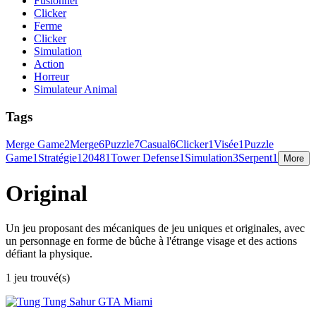
Fusionner
Clicker
Ferme
Clicker
Simulation
Action
Horreur
Simulateur Animal
Tags
Merge Game
2
Merge
6
Puzzle
7
Casual
6
Clicker
1
Visée
1
Puzzle
Game
1
Stratégie
1
2048
1
Tower Defense
1
Simulation
3
Serpent
1
More
Original
Un jeu proposant des mécaniques de jeu uniques et originales, avec
un personnage en forme de bûche à l'étrange visage et des actions
défiant la physique.
1 jeu trouvé(s)