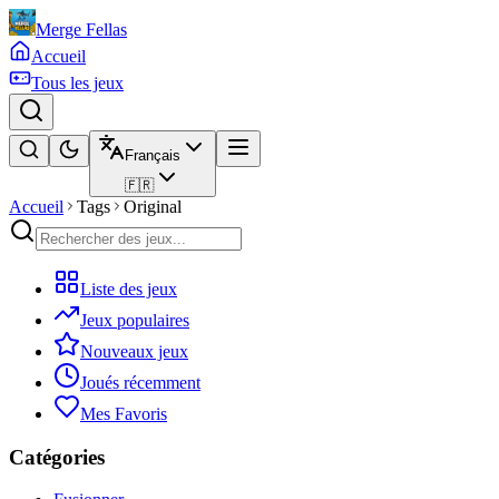
Merge Fellas
Accueil
Tous les jeux
Français
🇫🇷
Accueil
Tags
Original
Liste des jeux
Jeux populaires
Nouveaux jeux
Joués récemment
Mes Favoris
Catégories