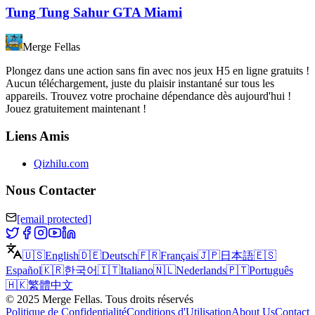
Tung Tung Sahur GTA Miami
Merge Fellas
Plongez dans une action sans fin avec nos jeux H5 en ligne gratuits !
Aucun téléchargement, juste du plaisir instantané sur tous les
appareils. Trouvez votre prochaine dépendance dès aujourd'hui !
Jouez gratuitement maintenant !
Liens Amis
Qizhilu.com
Nous Contacter
[email protected]
🇺🇸
English
🇩🇪
Deutsch
🇫🇷
Français
🇯🇵
日本語
🇪🇸
Español
🇰🇷
한국어
🇮🇹
Italiano
🇳🇱
Nederlands
🇵🇹
Português
🇭🇰
繁體中文
©
2025
Merge Fellas
.
Tous droits réservés
Politique de Confidentialité
Conditions d'Utilisation
About Us
Contact