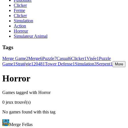
Fusionner
Clicker
Ferme
Clicker
Simulation
Action
Horreur
Simulateur Animal
Tags
Merge Game
2
Merge
6
Puzzle
7
Casual
6
Clicker
1
Visée
1
Puzzle
Game
1
Stratégie
1
2048
1
Tower Defense
1
Simulation
3
Serpent
1
More
Horror
Games tagged with Horror
0 jeux trouvé(s)
No games found with this tag
Merge Fellas