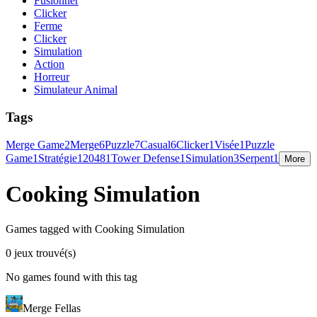
Fusionner
Clicker
Ferme
Clicker
Simulation
Action
Horreur
Simulateur Animal
Tags
Merge Game
2
Merge
6
Puzzle
7
Casual
6
Clicker
1
Visée
1
Puzzle
Game
1
Stratégie
1
2048
1
Tower Defense
1
Simulation
3
Serpent
1
More
Cooking Simulation
Games tagged with Cooking Simulation
0 jeux trouvé(s)
No games found with this tag
Merge Fellas