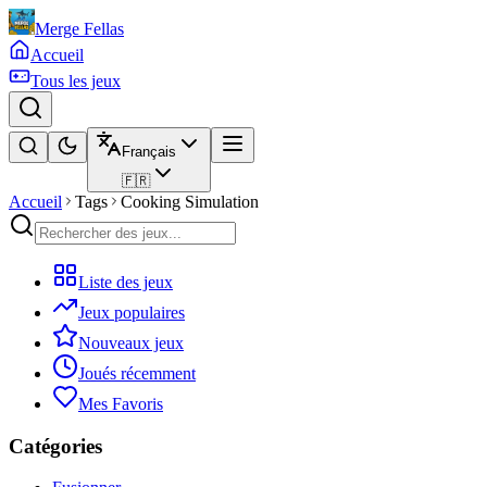
Merge Fellas
Accueil
Tous les jeux
Français
🇫🇷
Accueil
Tags
Cooking Simulation
Liste des jeux
Jeux populaires
Nouveaux jeux
Joués récemment
Mes Favoris
Catégories