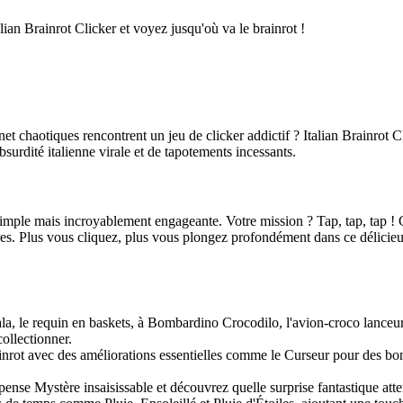
alian Brainrot Clicker et voyez jusqu'où va le brainrot !
chaotiques rencontrent un jeu de clicker addictif ? Italian Brainrot Cli
urdité italienne virale et de tapotements incessants.
 simple mais incroyablement engageante. Votre mission ? Tap, tap, tap !
res. Plus vous cliquez, plus vous plongez profondément dans ce délicieux
la, le requin en baskets, à Bombardino Crocodilo, l'avion-croco lance
ollectionner.
rot avec des améliorations essentielles comme le Curseur pour des bonus
se Mystère insaisissable et découvrez quelle surprise fantastique att