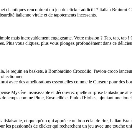
chaotiques rencontrent un jeu de clicker addictif ? Italian Brainrot Cli
urdité italienne virale et de tapotements incessants.
 simple mais incroyablement engageante. Votre mission ? Tap, tap, tap !
res. Plus vous cliquez, plus vous plongez profondément dans ce délicieux
la, le requin en baskets, à Bombardino Crocodilo, l'avion-croco lance
ollectionner.
rot avec des améliorations essentielles comme le Curseur pour des bonus
se Mystère insaisissable et découvrez quelle surprise fantastique att
 temps comme Pluie, Ensoleillé et Pluie d'Étoiles, ajoutant une touche v
isfaisante, et quelqu'un qui apprécie un bon éclat de rire, Italian Brainr
our les passionnés de clicker qui recherchent un jeu avec une touche uni