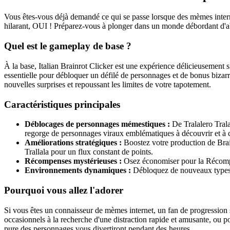
Vous êtes-vous déjà demandé ce qui se passe lorsque des mèmes internet 
hilarant, OUI ! Préparez-vous à plonger dans un monde débordant d'abs
Quel est le gameplay de base ?
À la base, Italian Brainrot Clicker est une expérience délicieusement
essentielle pour débloquer un défilé de personnages et de bonus bizar
nouvelles surprises et repoussant les limites de votre tapotement.
Caractéristiques principales
Déblocages de personnages mémestiques :
De Tralalero Trala
regorge de personnages viraux emblématiques à découvrir et à c
Améliorations stratégiques :
Boostez votre production de Brain
Trallala pour un flux constant de points.
Récompenses mystérieuses :
Osez économiser pour la Récompen
Environnements dynamiques :
Débloquez de nouveaux types de
Pourquoi vous allez l'adorer
Si vous êtes un connaisseur de mèmes internet, un fan de progression sat
occasionnels à la recherche d'une distraction rapide et amusante, ou p
pure des personnages vous divertiront pendant des heures.